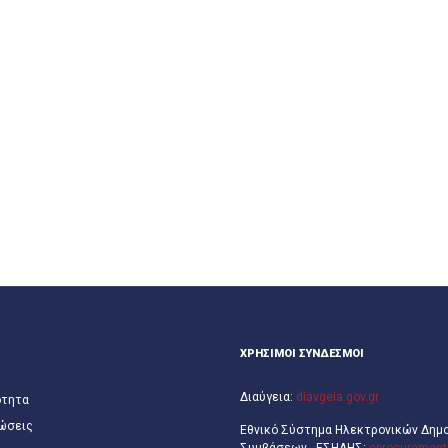
ΧΡΗΣΙΜΟΙ ΣΥΝΔΕΣΜΟΙ
Διαύγεια:
diavgeia.gov.gr
ότητα
ώσεις
Εθνικό Σύστημα Ηλεκτρονικών Δημ