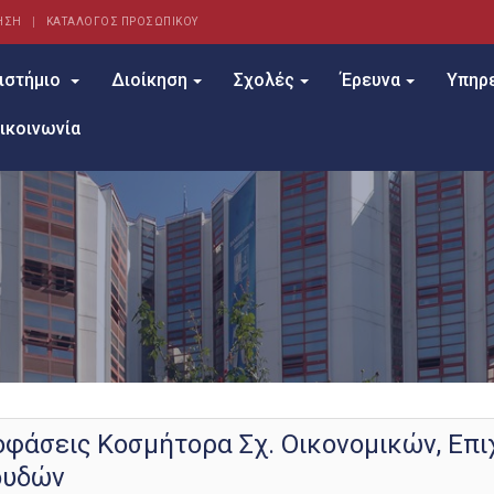
ΗΣΗ
ΚΑΤΑΛΟΓΟΣ ΠΡΟΣΩΠΙΚΟΥ
ιστήμιο
Διοίκηση
Σχολές
Έρευνα
Υπηρ
ικοινωνία
φάσεις Κοσμήτορα Σχ. Οικονομικών, Επι
ουδών