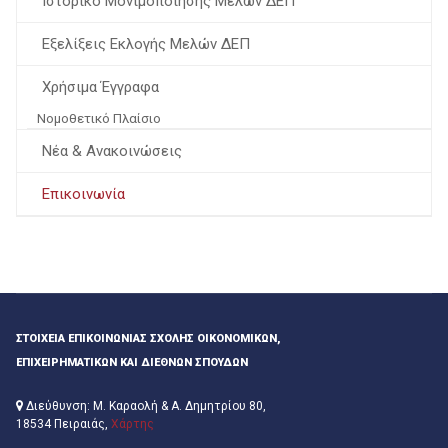
Ιστορικό Μονιμοποίησης Μελών ΔΕΠ
Εξελίξεις Εκλογής Μελών ΔΕΠ
Χρήσιμα Έγγραφα
Νομοθετικό Πλαίσιο
Νέα & Ανακοινώσεις
Επικοινωνία
ΣΤΟΙΧΕΊΑ ΕΠΙΚΟΙΝΩΝΊΑΣ ΣΧΟΛΉΣ ΟΙΚΟΝΟΜΙΚΏΝ,
ΕΠΙΧΕΙΡΗΜΑΤΙΚΏΝ ΚΑΙ ΔΙΕΘΝΏΝ ΣΠΟΥΔΏΝ
Διεύθυνση: Μ. Καραολή & Α. Δημητρίου 80,
18534 Πειραιάς,
Χάρτης