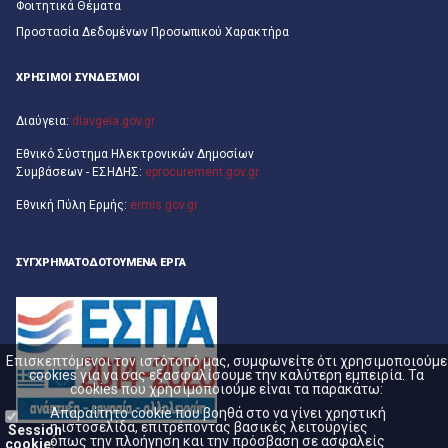
Φοιτητικά Θέματα
Προστασία Δεδομένων Προσωπικού Χαρακτήρα
ΧΡΗΣΙΜΟΙ ΣΥΝΔΕΣΜΟΙ
Διαύγεια:
diavgeia.gov.gr
Εθνικό Σύστημα Ηλεκτρονικών Δημοσίων
Συμβάσεων - ΕΣΗΔΗΣ:
eprocurement.gov.gr
Εθνική Πύλη Ερμής:
ermis.gov.gr
ΣΥΓΧΡΗΜΑΤΟΔΟΤΟΎΜΕΝΑ ΈΡΓΑ
Επισκεπτόμενοι τον ιστότοπό μας, συμφωνείτε ότι χρησιμοποιούμε
cookies για να σας εξασφαλίσουμε την καλύτερη εμπειρία. Τα
cookies που χρησιμοποιούμε είναι τα παρακάτω:
Απαραίτητο cookie που βοηθά στο να γίνει χρηστική
η ιστοσελίδα, επιτρέποντας βασικές λειτουργίες
Session
όπως την πλοήγηση και την πρόσβαση σε ασφαλείς
cookie: