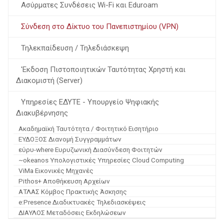
Ασύρματες Συνδέσεις Wi-Fi και Eduroam
Σύνδεση στο Δίκτυο του Πανεπιστημίου (VPN)
Τηλεκπαίδευση / Τηλεδιάσκεψη
'Εκδοση Πιστοποιητικών Ταυτότητας Χρηστή και
Διακομιστή (Server)
Υπηρεσίες ΕΔΥΤΕ - Υπουργείο Ψηφιακής
Διακυβέρνησης
Ακαδημαϊκή Ταυτότητα / Φοιτητικό Εισητήριο
ΕΥΔΟΞΟΣ Διανομή Συγγραμμάτων
εύρυ-where Ευρυζωνική Διασύνδεση Φοιτητών
~okeanos Yπολογιστικές Yπηρεσίες Cloud Computing
ViMa Εικονικές Μηχανές
Pithos+ Αποθήκευση Αρχείων
ΑΤΛΑΣ Κόμβος Πρακτικής Άσκησης
e:Presence Διαδικτυακές Τηλεδιασκέψεις
ΔΙΑΥΛΟΣ Μεταδόσεις Εκδηλώσεων