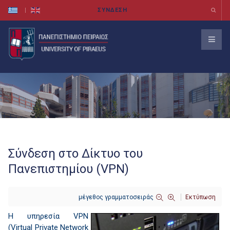
Σύνδεση στο Δίκτυο του
Πανεπιστημίου (VPN)
μέγεθος γραμματοσειράς
Εκτύπωση
H υπηρεσία VPN
(Virtual Private Network