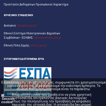
Προστασία Δεδομένων Προσωπικού Χαρακτήρα
ΧΡΗΣΙΜΟΙ ΣΥΝΔΕΣΜΟΙ
Διαύγεια:
diavgeia.gov.gr
Εθνικό Σύστημα Ηλεκτρονικών Δημοσίων
Συμβάσεων - ΕΣΗΔΗΣ:
eprocurement.gov.gr
Εθνική Πύλη Ερμής:
ermis.gov.gr
ΣΥΓΧΡΗΜΑΤΟΔΟΤΟΎΜΕΝΑ ΈΡΓΑ
Επισκεπτόμενοι τον ιστότοπό μας, συμφωνείτε ότι χρησιμοποιούμε
cookies για να σας εξασφαλίσουμε την καλύτερη εμπειρία. Τα
cookies που χρησιμοποιούμε είναι τα παρακάτω:
Απαραίτητο cookie που βοηθά στο να γίνει χρηστική
η ιστοσελίδα, επιτρέποντας βασικές λειτουργίες
Session
όπως την πλοήγηση και την πρόσβαση σε ασφαλείς
cookie:
περιοχές της ιστοσελίδας. Η ιστοσελίδα δεν μπορεί