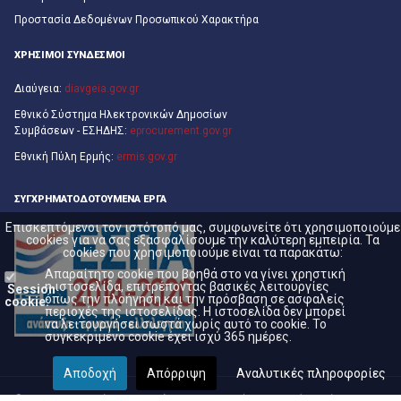
Προστασία Δεδομένων Προσωπικού Χαρακτήρα
ΧΡΗΣΙΜΟΙ ΣΥΝΔΕΣΜΟΙ
Διαύγεια:
diavgeia.gov.gr
Εθνικό Σύστημα Ηλεκτρονικών Δημοσίων
Συμβάσεων - ΕΣΗΔΗΣ:
eprocurement.gov.gr
Εθνική Πύλη Ερμής:
ermis.gov.gr
ΣΥΓΧΡΗΜΑΤΟΔΟΤΟΎΜΕΝΑ ΈΡΓΑ
Επισκεπτόμενοι τον ιστότοπό μας, συμφωνείτε ότι χρησιμοποιούμε
cookies για να σας εξασφαλίσουμε την καλύτερη εμπειρία. Τα
cookies που χρησιμοποιούμε είναι τα παρακάτω:
Απαραίτητο cookie που βοηθά στο να γίνει χρηστική
η ιστοσελίδα, επιτρέποντας βασικές λειτουργίες
Session
όπως την πλοήγηση και την πρόσβαση σε ασφαλείς
cookie:
περιοχές της ιστοσελίδας. Η ιστοσελίδα δεν μπορεί
να λειτουργήσει σωστά χωρίς αυτό το cookie. Το
συγκεκριμένο cookie έχει ισχύ 365 ημέρες.
Αποδοχή
Απόρριψη
Αναλυτικές πληροφορίες
© 2026 Πανεπιστήμιο Πειραιώς. Με την επιφύλαξη παντός νομίμου