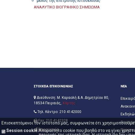
μέλος της Επιτροπής Ιστοσελίδας
ΑΝΑΛΥΤΙΚΟ ΒΙΟΓΡΑΦΙΚΟ ΣΗΜΕΙΩΜΑ
ΣΤΟΙΧΕΙΑ ΕΠΙΚΟΙΝΩΝΙΑΣ
ΝΕΑ
Διεύθυνση: Μ. Καραολή & Α. Δημητρίου 80,
Επικαιρ
18534 Πειραιάς,
Χάρτης
Ανακοιν
Τηλ. Κέντρο: 210 4142000
Εκδηλώ
Fax: 210 4142328
Φοιτητι
Επισκεπτόμενοι τον ιστότοπό μας, συμφωνείτε ότι χρησιμοποιούμε c
Επικοινωνία
Προστα
Session cookie:
Απαραίτητο cookie που βοηθά στο να γίνει χρησ
περιοχές της ιστοσελίδας. Η ιστοσελίδα δεν μπορ