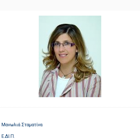
Μανωλιά Σταματίνα
Ε.ΔΙ.Π.