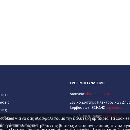
ΧΡΗΣΙΜΟΙ ΣΥΝΔΕΣΜΟΙ
Διαύγεια:
diavgeia.gov.gr
ότητα
ώσεις
Εθνικό Σύστημα Ηλεκτρονικών Δημ
Συμβάσεων - ΕΣΗΔΗΣ:
eprocurement.
σεις
Εθνική Πύλη Ερμής:
ermis.gov.gr
κά Θέματα
ookies για να σας εξασφαλίσουμε την καλύτερη εμπειρία. Τα cookie
σία Δεδομένων Προσωπικού
τική η ιστοσελίδα, επιτρέποντας βασικές λειτουργίες όπως την πλοή
εί να λειτουργήσει σωστά χωρίς αυτό το cookie. Το συγκεκριμένο coo