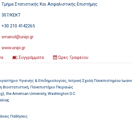
Τμήμα Στατιστικής Και Aσφαλιστικής Eπιστήμης
307/ΚΕΚΤ
+30 210 4142265
smanol@unipi.gr
www.unipi.gr
να
Συγγράμματα
Ώρες Γραφείου
ργαστήριο Υγιεινής & Επιδημιολογίας, Ιατρική Σχολή Πανεπιστημίου Ιωαν
τη Βιοστατιστική, Πανεπιστήμιο Πειραιώς
, the American University, Washington D.C
αλία
ς
άνιες Παθήσεις