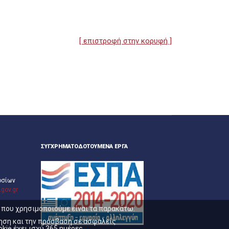
[ επιστροφή στην κορυφή ]
ΣΥΓΧΡΗΜΑΤΟΔΟΤΟΎΜΕΝΑ ΈΡΓΑ
οσίων
gov.gr
s που χρησιμοποιούμε είναι τα παρακάτω:
γηση και την πρόσβαση σε ασφαλείς
kie έχει ισχύ 365 ημέρες.