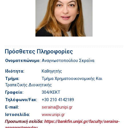
Πρόσθετες Πληροφορίες
Ονοματεπώνυμο:
Αναγνωστοπούλου Σεραΐνα
Ιδιότητα:
Καθηγητής
Τμήμα:
Τμήμα Χρηματοοικονομικής Και
Τραπεζικής Διοικητικής
Γραφείο:
304/ΚΕΚΤ
Τηλέφωνο/Fax:
+30 210 4142189
E-mail:
seraina@unipi.gr
Ιστοσελίδα:
www.unipi.gr
Προσωπική σελίδα:
https://bankfin.unipi.gr/faculty/seraina-
anagnostopoulou