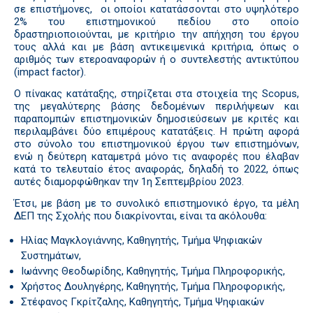
σε επιστήμονες, οι οποίοι κατατάσσονται στο υψηλότερο
2% του επιστημονικού πεδίου στο οποίο
δραστηριοποιούνται, με κριτήριο την απήχηση του έργου
τους αλλά και με βάση αντικειμενικά κριτήρια, όπως ο
αριθμός των ετεροαναφορών ή ο συντελεστής αντικτύπου
(impact factor).
Ο πίνακας κατάταξης, στηρίζεται στα στοιχεία της Scopus,
της μεγαλύτερης βάσης δεδομένων περιλήψεων και
παραπομπών επιστημονικών δημοσιεύσεων με κριτές και
περιλαμβάνει δύο επιμέρους κατατάξεις. Η πρώτη αφορά
στο σύνολο του επιστημονικού έργου των επιστημόνων,
ενώ η δεύτερη καταμετρά μόνο τις αναφορές που έλαβαν
κατά το τελευταίο έτος αναφοράς, δηλαδή το 2022, όπως
αυτές διαμορφώθηκαν την 1η Σεπτεμβρίου 2023.
Έτσι, με βάση με το συνολικό επιστημονικό έργο, τα μέλη
ΔΕΠ της Σχολής που διακρίνονται, είναι τα ακόλουθα:
Ηλίας Μαγκλογιάννης, Καθηγητής, Τμήμα Ψηφιακών
Συστημάτων,
Ιωάννης Θεοδωρίδης, Καθηγητής, Τμήμα Πληροφορικής,
Χρήστος Δουληγέρης, Καθηγητής, Τμήμα Πληροφορικής,
Στέφανος Γκρίτζαλης, Καθηγητής, Τμήμα Ψηφιακών