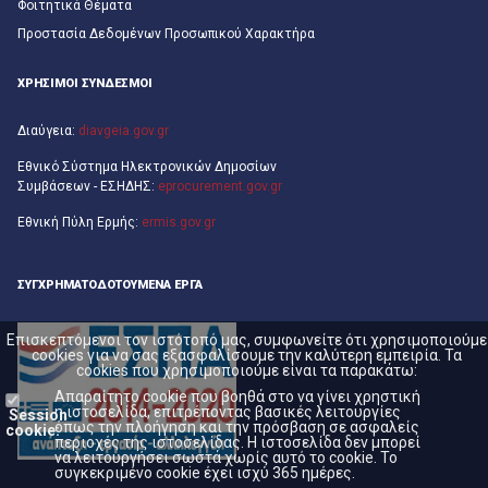
Φοιτητικά Θέματα
Προστασία Δεδομένων Προσωπικού Χαρακτήρα
ΧΡΗΣΙΜΟΙ ΣΥΝΔΕΣΜΟΙ
Διαύγεια:
diavgeia.gov.gr
Εθνικό Σύστημα Ηλεκτρονικών Δημοσίων
Συμβάσεων - ΕΣΗΔΗΣ:
eprocurement.gov.gr
Εθνική Πύλη Ερμής:
ermis.gov.gr
ΣΥΓΧΡΗΜΑΤΟΔΟΤΟΎΜΕΝΑ ΈΡΓΑ
Επισκεπτόμενοι τον ιστότοπό μας, συμφωνείτε ότι χρησιμοποιούμε
cookies για να σας εξασφαλίσουμε την καλύτερη εμπειρία. Τα
cookies που χρησιμοποιούμε είναι τα παρακάτω:
Απαραίτητο cookie που βοηθά στο να γίνει χρηστική
η ιστοσελίδα, επιτρέποντας βασικές λειτουργίες
Session
όπως την πλοήγηση και την πρόσβαση σε ασφαλείς
cookie:
περιοχές της ιστοσελίδας. Η ιστοσελίδα δεν μπορεί
να λειτουργήσει σωστά χωρίς αυτό το cookie. Το
συγκεκριμένο cookie έχει ισχύ 365 ημέρες.