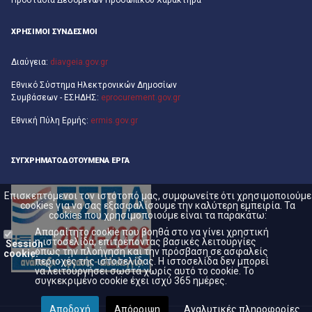
Προστασία Δεδομένων Προσωπικού Χαρακτήρα
ΧΡΗΣΙΜΟΙ ΣΥΝΔΕΣΜΟΙ
Διαύγεια:
diavgeia.gov.gr
Εθνικό Σύστημα Ηλεκτρονικών Δημοσίων
Συμβάσεων - ΕΣΗΔΗΣ:
eprocurement.gov.gr
Εθνική Πύλη Ερμής:
ermis.gov.gr
ΣΥΓΧΡΗΜΑΤΟΔΟΤΟΎΜΕΝΑ ΈΡΓΑ
Επισκεπτόμενοι τον ιστότοπό μας, συμφωνείτε ότι χρησιμοποιούμε
cookies για να σας εξασφαλίσουμε την καλύτερη εμπειρία. Τα
cookies που χρησιμοποιούμε είναι τα παρακάτω:
Απαραίτητο cookie που βοηθά στο να γίνει χρηστική
η ιστοσελίδα, επιτρέποντας βασικές λειτουργίες
Session
όπως την πλοήγηση και την πρόσβαση σε ασφαλείς
cookie:
περιοχές της ιστοσελίδας. Η ιστοσελίδα δεν μπορεί
να λειτουργήσει σωστά χωρίς αυτό το cookie. Το
συγκεκριμένο cookie έχει ισχύ 365 ημέρες.
Αποδοχή
Απόρριψη
Αναλυτικές πληροφορίες