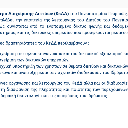
τρο Διαχείρισης Δικτύων (ΚεΔΔ)
του Πανεπιστημίου Πειραιώς, 
ναλάβει την εποπτεία της λειτουργίας του Δικτύου του Πανεπι
ώς συνίσταται από το ενοποιημένο δίκτυο φωνής και δεδομέν
στημίου, και τις δικτυακές υπηρεσίες που προσφέρονται μέσω αυ
ιες δραστηριότητες του ΚεΔΔ περιλαμβάνουν :
αχείριση του τηλεπικοινωνιακού και του δικτυακού εξοπλισμού κ
αχείριση των δικτυακών υπηρεσιών.
εχνική υποστήριξη των χρηστών σε θέματα δικτύων και δικτυακών
ρευνα και ανάπτυξη μέσω των σχετικών διαδικασιών του Ιδρύματο
όνες οργάνωσης και λειτουργίας του ΚεΔΔ αλλά και οι διαδικασί
 τη διασφάλιση της πληρότητας και ποιότητας των παρεχόμενων
αδημαϊκή δεοντολογία και τις αποφάσεις του Ιδρύματος.