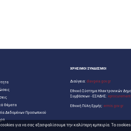
ΧΡΗΣΙΜΟΙ ΣΥΝΔΕΣΜΟΙ
Διαύγεια:
diavgeia.gov.gr
ότητα
ώσεις
Εθνικό Σύστημα Ηλεκτρονικών Δημ
Συμβάσεων - ΕΣΗΔΗΣ:
eprocurement.
σεις
κά Θέματα
Εθνική Πύλη Ερμής:
ermis.gov.gr
σία Δεδομένων Προσωπικού
ήρα
ookies για να σας εξασφαλίσουμε την καλύτερη εμπειρία. Τα cookie