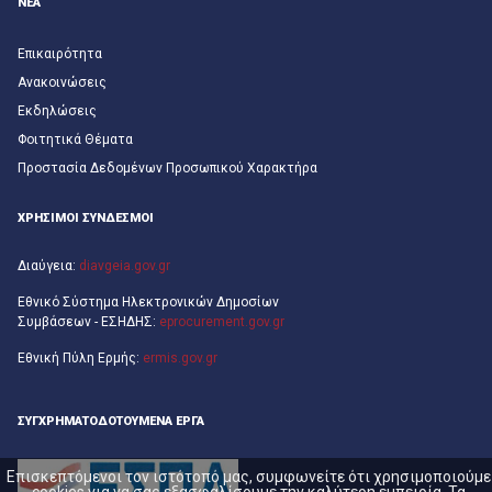
ΝΕΑ
Επικαιρότητα
Ανακοινώσεις
Εκδηλώσεις
Φοιτητικά Θέματα
Προστασία Δεδομένων Προσωπικού Χαρακτήρα
ΧΡΗΣΙΜΟΙ ΣΥΝΔΕΣΜΟΙ
Διαύγεια:
diavgeia.gov.gr
Εθνικό Σύστημα Ηλεκτρονικών Δημοσίων
Συμβάσεων - ΕΣΗΔΗΣ:
eprocurement.gov.gr
Εθνική Πύλη Ερμής:
ermis.gov.gr
ΣΥΓΧΡΗΜΑΤΟΔΟΤΟΎΜΕΝΑ ΈΡΓΑ
Επισκεπτόμενοι τον ιστότοπό μας, συμφωνείτε ότι χρησιμοποιούμε