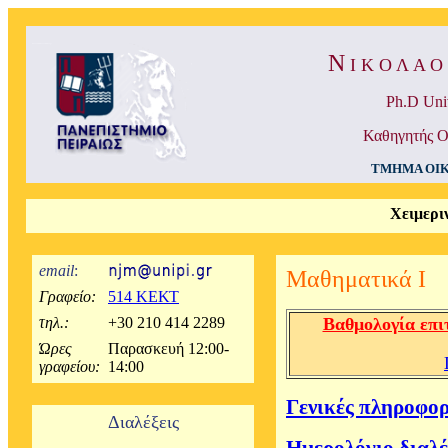
Ν
Ι Κ Ο Λ Α Ο
Ph.D Uni
Καθηγητής Ο
ΤΜΗΜΑ ΟΙ
Χειμερι
email
:
Μαθηματικά I
Γραφείο:
514 ΚΕΚΤ
τηλ.:
+30 210 414 2289
Βαθμολογία επι
Ώρες
Παρασκευή 12:00-
γραφείου:
14:00
Γενικές πληροφορ
Διαλέξεις