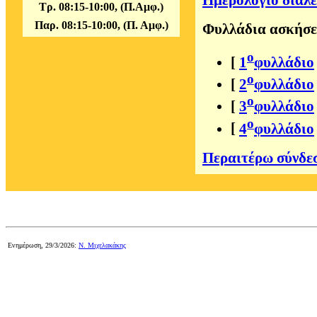
Ημερολόγιο διαλ
Τρ. 08:15-10:00, (Π.Αμφ.)
Παρ. 08:15-10:00, (Π. Αμφ.)
Φυλλάδια ασκήσε
ο
[
1
φυλλάδιο
ο
[
2
φυλλάδιο
ο
[
3
φυλλάδιο
ο
[
4
φυλλάδιο
Περαιτέρω σύνδε
Ενημέρωση, 29/3/2026:
Ν. Μιχελακάκης